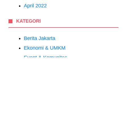
April 2022
KATEGORI
Berita Jakarta
Ekonomi & UMKM
Event & Komunitas
Gaya Hidup Urban
Transportasi & Infrastruktur
Uncategorized
Warga Bicara