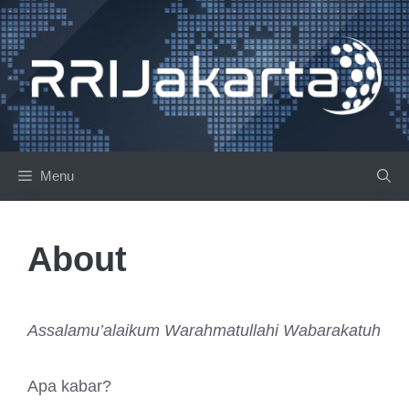
Langsung
ke
isi
Menu
About
Assalamu’alaikum Warahmatullahi Wabarakatuh
Apa kabar?